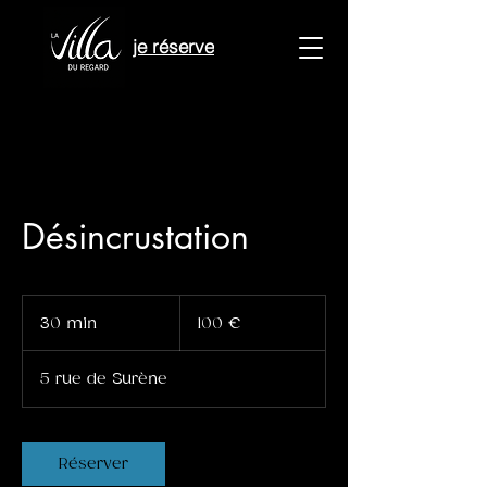
je réserve
Désincrustation
100
euros
30 min
3
100 €
0
m
5 rue de Surène
i
n
Réserver