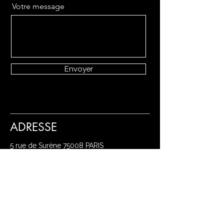
Votre message
Envoyer
ADRESSE
5 rue de Surène
75008 PARIS
🅿️
PARKING
Place de la Madeleine
Ⓜ️ MÉTRO
Ligne 1 - Metro Concorde
Ligne 8 - Metro Madeleine & Concorde
Ligne 12 & 14 - Metro Madeleine