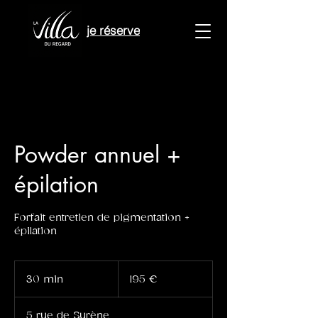
je réserve
Powder annuel +
épilation
Forfait entretien de pigmentation +
épilation
195
euros
30 min
3
195 €
0
m
5 rue de Surène