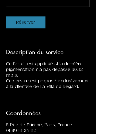
i
n
Réserver
Description du service
Ce forfait est appliqué si la dernière
pigmentation n'a pas dépassé les 12
mois.
Ce service est proposé exclusivement
à la clientèle de La Villa du Regard.
Coordonnées
5 Rue de Surène, Paris, France
01 89 16 34 60