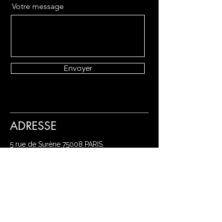
Votre message
Envoyer
ADRESSE
5 rue de Surène
75008 PARIS
🅿️
PARKING
Place de la Madeleine
Ⓜ️ MÉTRO
Ligne 1 - Metro Concorde
Ligne 8 - Metro Madeleine & Concorde
Ligne 12 & 14 - Metro Madeleine