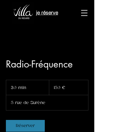
je réserve
Radio-Fréquence
150
euros
30 min
3
150 €
0
m
5 rue de Surène
i
n
Réserver