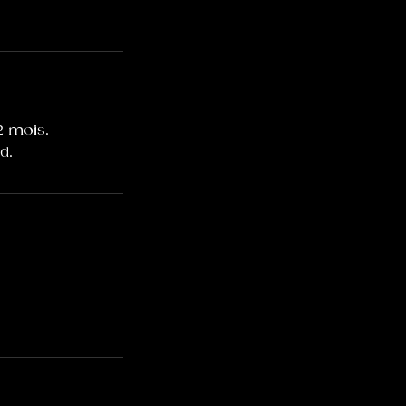
2 mois.
d.