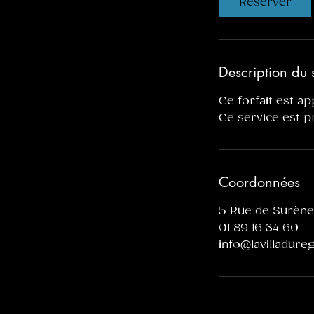
Réserver
n
Description du 
Ce forfait est ap
Ce service est p
Coordonnées
5 Rue de Surène,
01 89 16 34 60
info@lavilladur