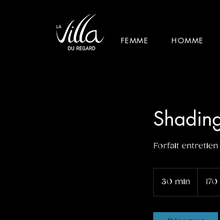
FEMME
HOMME
Shading
Forfait entretien
170
euros
30 min
3
170
0
m
i