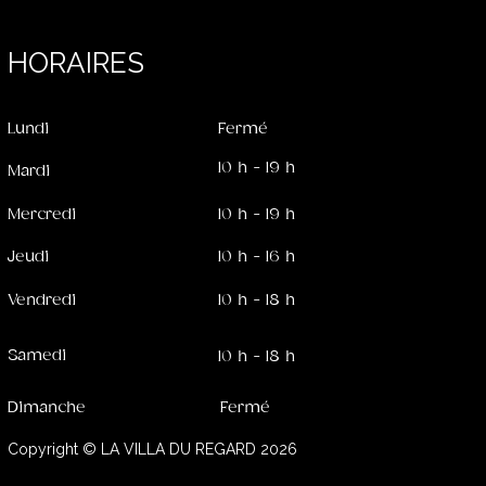
HORAIRES
Lundi
Fermé
10 h - 19 h
Mardi
Mercredi
10 h - 19 h
Jeudi
10 h - 16 h
Vendredi
10 h - 18 h
Samedi
10 h - 18 h
Dimanche
Fermé
Copyright ©️ LA VILLA DU REGARD 2026