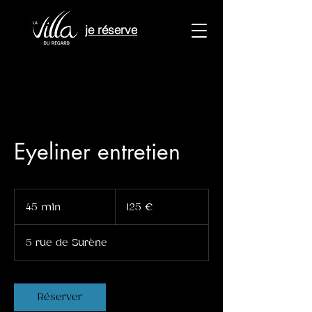
je réserve
Eyeliner entretien
125
euros
45 min
4
125 €
5
m
5 rue de Surène
i
n
Réserver