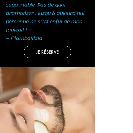
supportable. Pas de quoi
dramatiser : jusqu’à aujourd’hui,
personne ne s’est enfui de mon
fauteuil ! »
– Giambattista
JE RÉSERVE