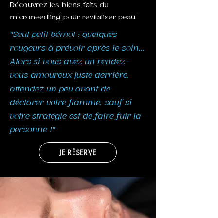
Découvrez les biens faits du
microneedling pour revitaliser peau !
"Seul petit bémol : quelques
rougeurs à prévoir après le soin...
Alors si vous avez un rendez-
vous amoureux juste derrière,
attendez un peu avant de
déclarer votre flamme, sauf si
votre stratégie est de faire fuir la
personne !"
JE RÉSERVE