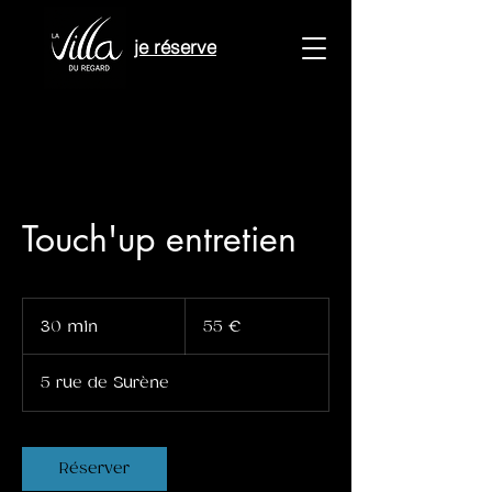
je réserve
Touch'up entretien
55
euros
30 min
3
55 €
0
m
5 rue de Surène
i
n
Réserver